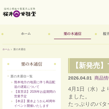
信州小布施で栗菓子二百年 桜井甘精堂
ホーム
栗の木通信
桜井
ホーム
栗の木通信
【新発売】
栗の木通信一覧
2026.04.01
商品情
熊本地方の地震に伴う商品配
送の遅延について
4月1日（水）
【直営店】2026年お盆期間の
ました。
営業予定
【本店】栗水ようかん40周年
たっぷりのバタ
イベント開催いたします